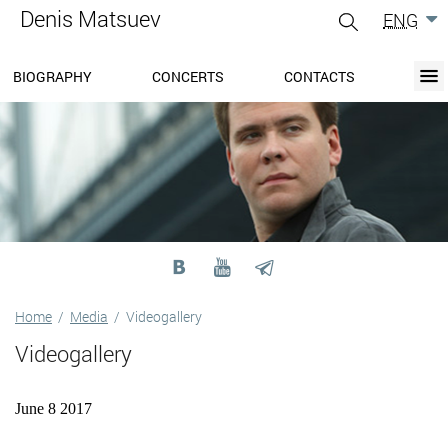
Denis Matsuev
ENG
gle
igation
BIOGRAPHY
CONCERTS
CONTACTS
BIOGRAPHY
BLOG
CONCERTS
MEDIA
PRESS-CENTER
DISCOGRAPHY
CONTACTS
Home
/
Media
/
Videogallery
Videogallery
June 8 2017