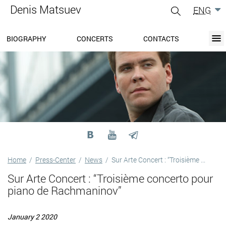
Denis Matsuev
ENG
gle
igation
BIOGRAPHY
CONCERTS
CONTACTS
BIOGRAPHY
BLOG
CONCERTS
MEDIA
PRESS-CENTER
DISCOGRAPHY
CONTACTS
Home
/
Press-Center
/
News
/
Sur Arte Concert : “Troisième ...
Sur Arte Concert : “Troisième concerto pour
piano de Rachmaninov”
January 2 2020